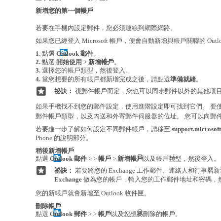
新增您的第一個帳戶
若要在手機內設定郵件，您必須連線到網際網路。
如果您已經登入 Microsoft 帳戶，便會自動新增與帳戶關聯的 Outl
1.
點選
Outlook 郵件
。
2.
點選
開始使用
>
新增帳戶
。
3.
選擇您的帳戶類型，然後登入。
4.
當您想要的所有帳戶都新增完成之後，請點選
準備就緒
。
祕訣：
視郵件帳戶而定，您也可以同步郵件以外的其他項
如果手機找不到您的郵件設定，使用進階設定即可找到它們。 要
郵件帳戶類型，以及內送和外寄郵件伺服器的位址。 您可以向郵
若要進一步了解如何設定不同郵件帳戶，請移至
support.microsof
Phone 的說明部分。
稍後新增帳戶
點選
Outlook 郵件
> >
帳戶
>
新增帳戶
以及帳戶類型，然後登入。
祕訣：
若要將您的 Exchange 工作郵件、連絡人和行事
Exchange
做為您的帳戶，輸入您的工作郵件地址和密碼，
您的新帳戶就會新增至 Outlook 收件匣。
刪除帳戶
點選
Outlook 郵件
> >
帳戶
以及您想要刪除的帳戶。