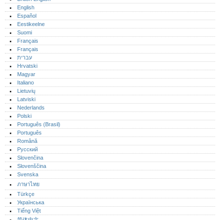
English
Español
Eestikeelne
Suomi
Français
Français
עברית
Hrvatski
Magyar
Italiano
Lietuvių
Latviski
Nederlands
Polski
Português (Brasil)
Português‎
Română
Русский
Slovenčina
Slovenščina
Svenska
ภาษาไทย
Türkçe
Українська
Tiếng Việt
简体中文