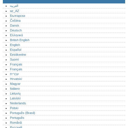
العربية
az_AZ
Български
Čeština
Dansk
Deutsch
Ελληνικά
British English
English
Español
Eestikeelne
Suomi
Français
Français
עברית
Hrvatski
Magyar
Italiano
Lietuvių
Latviski
Nederlands
Polski
Português (Brasil)
Português‎
Română
Русский