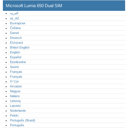
Microsoft Lumia 650 Dual SIM
العربية
az_AZ
Български
Čeština
Dansk
Deutsch
Ελληνικά
British English
English
Español
Eestikeelne
Suomi
Français
Français
עברית
Hrvatski
Magyar
Italiano
Lietuvių
Latviski
Nederlands
Polski
Português (Brasil)
Português‎