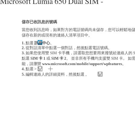
Microsoft Lumia 650 Dual SIM -
儲存已收訊息的號碼
當您收到訊息時，如果對方的電話號碼尚未儲存，您可以輕鬆地儲
儲存在新的或現有的連絡人清單項目中。
1.
點選
訊息中心
。
2.
從對話清單中點選一個對話，然後點選電話號碼。
3.
如果您使用雙 SIM 卡手機，請選取您想要用來撥號給連絡人的 S
點選
SIM 卡 1
或
SIM 卡 2
。 並非所有手機均支援雙 SIM 卡。 
能，請瀏覽
www.microsoft.com/mobile/support/wpfeatures
。
4.
點選 > 。
5.
編輯連絡人的詳細資料，然後點選 。