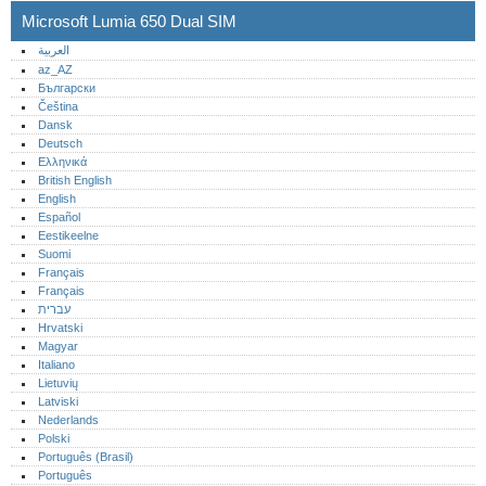
Microsoft Lumia 650 Dual SIM
العربية
az_AZ
Български
Čeština
Dansk
Deutsch
Ελληνικά
British English
English
Español
Eestikeelne
Suomi
Français
Français
עברית
Hrvatski
Magyar
Italiano
Lietuvių
Latviski
Nederlands
Polski
Português (Brasil)
Português‎