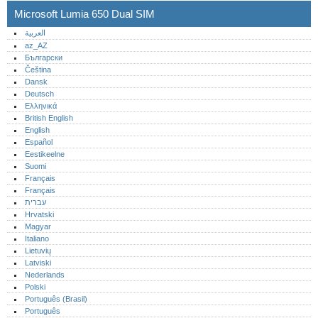
Microsoft Lumia 650 Dual SIM
العربية
az_AZ
Български
Čeština
Dansk
Deutsch
Ελληνικά
British English
English
Español
Eestikeelne
Suomi
Français
Français
עברית
Hrvatski
Magyar
Italiano
Lietuvių
Latviski
Nederlands
Polski
Português (Brasil)
Português‎