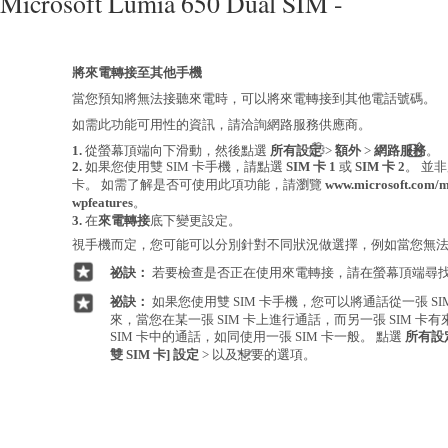
Microsoft Lumia 650 Dual SIM -
將來電轉接至其他手機
當您預知將無法接聽來電時，可以將來電轉接到其他電話號碼。
如需此功能可用性的資訊，請洽詢網路服務供應商。
1.
從螢幕頂端向下滑動，然後點選
所有設定
>
額外
>
網路服務
。
2.
如果您使用雙 SIM 卡手機，請點選
SIM 卡 1
或
SIM 卡 2
。 並非
卡。 如需了解是否可使用此項功能，請瀏覽
www.microsoft.com/m
wpfeatures
。
3.
在
來電轉接
底下變更設定。
視手機而定，您可能可以分別針對不同狀況做選擇，例如當您無
祕訣：
若要檢查是否正在使用來電轉接，請在螢幕頂端尋找
祕訣：
如果您使用雙 SIM 卡手機，您可以將通話從一張 S
來，當您在某一張 SIM 卡上進行通話，而另一張 SIM 
SIM 卡中的通話，如同使用一張 SIM 卡一般。 點選
所有設
雙 SIM 卡] 設定
> 以及想要的選項。