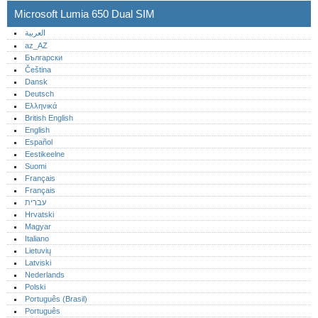
Microsoft Lumia 650 Dual SIM
العربية
az_AZ
Български
Čeština
Dansk
Deutsch
Ελληνικά
British English
English
Español
Eestikeelne
Suomi
Français
Français
עברית
Hrvatski
Magyar
Italiano
Lietuvių
Latviski
Nederlands
Polski
Português (Brasil)
Português‎