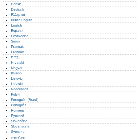
Dansk
Deutsch
Ελληνικά
British English
English
Español
Eestikeelne
Suomi
Français
Français
עברית
Hrvatski
Magyar
Italiano
Lietuvių
Latviski
Nederlands
Polski
Português (Brasil)
Português‎
Română
Русский
Slovenčina
Slovenščina
Svenska
ภาษาไทย