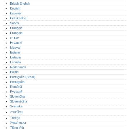
British English
English
Español
Eestikeelne
Suomi
Français
Français
עברית
Hrvatski
Magyar
Italiano
Lietuvių
Latviski
Nederlands
Polski
Português (Brasil)
Português‎
Română
Русский
Slovenčina
Slovenščina
Svenska
ภาษาไทย
Türkçe
Українська
Tiếng Việt