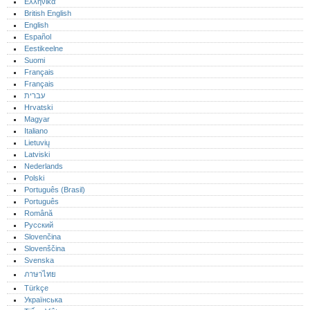
Ελληνικά
British English
English
Español
Eestikeelne
Suomi
Français
Français
עברית
Hrvatski
Magyar
Italiano
Lietuvių
Latviski
Nederlands
Polski
Português (Brasil)
Português‎
Română
Русский
Slovenčina
Slovenščina
Svenska
ภาษาไทย
Türkçe
Українська