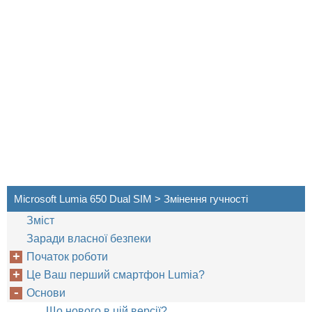
Microsoft Lumia 650 Dual SIM > Змінення гучності
Зміст
Заради власної безпеки
Початок роботи
Це Ваш перший смартфон Lumia?
Основи
Що нового в цій версії?