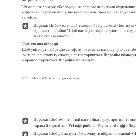
Увімкнення режиму «Без звуку» не впливає на сигнали будильник
відпочити, переконайтеся, що незабаром не продзвенить будильни
телефон.
Порада:
Не бажаєте, щоб телефон був у режимі «Без звуку»
відповісти негайно? Щоб вимкнути звук вхідного виклику, 
зменшення гучності.
Увімкнення вібрації
Щоб увімкнути вібрацію телефону, натисніть клавішу гучності зб
на панелі стану гучності, а потім торкніться
Вібрацію вимкну
вібрацію, торкніться
Вібрацію ввімкнуто
.
© 2016 Microsoft Mobile. Всі права захищені.
Порада:
Щоб змінити інші настройки звуку, протягніть вни
екрана й торкніться
Усі настройки
>
Персоналізація
>
Зву
Порада:
Щоб увімкнути або вимкнути вібрацію клавіші «На