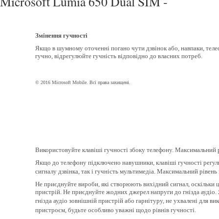
Microsoft Lumia 650 Dual SIM -
Змінення гучності
Якщо в шумному оточенні погано чути дзвінок або, навпаки, теле
гучно, відрегулюйте гучність відповідно до власних потреб.
© 2016 Microsoft Mobile. Всі права захищені.
Використовуйте клавіші гучності збоку телефону. Максимальний р
Якщо до телефону підключено навушники, клавіші гучності регул
сигналу дзвінка, так і гучність мультимедіа. Максимальний рівень
Не приєднуйте вироби, які створюють вихідний сигнал, оскільки
пристрій. Не приєднуйте жодних джерел напруги до гнізда аудіо
гнізда аудіо зовнішній пристрій або гарнітуру, не ухвалені для ви
пристроєм, будьте особливо уважні щодо рівнів гучності.