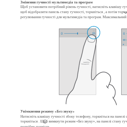
Змінення гучності мультимедіа та програм
Щоб установити потрібний рівень гучності, натисніть клавішу гу
щоб відобразити панель стану гучності, торкніться , а потім торк
регулювання гучності для мультимедіа та програм. Максимальний 
Увімкнення режиму «Без звуку»
Натисніть клавішу гучності збоку телефону, торкніться на панелі с
торкніться . Щоб вимкнути режим «Без звуку», на панелі стану гу
потрібну гучність.