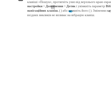
клавіші «Пошук», протягніть униз від верхнього краю екра
настройки
>
Доповнення
>
Дотик
і увімкніть параметр
Віб
навігаційних клавіш.
( ) або вимкніть його ( ). Змінення на
вхідних викликів не впливає на вібрацію клавіш.