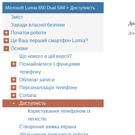
Microsoft Lumia 650 Dual SIM > Доступність
Зміст
До
Заради власної безпеки
Початок роботи
Діз
Це Ваш перший смартфон Lumia?
Основи
Що нового в цій версії?
Познайомтеся з функціями
телефону
Облікові записи
Персоналізація телефону
Cortana
Доступність
Користування телефоном із
легкістю
Створення знімка екрана
Збільшення тривалості роботи