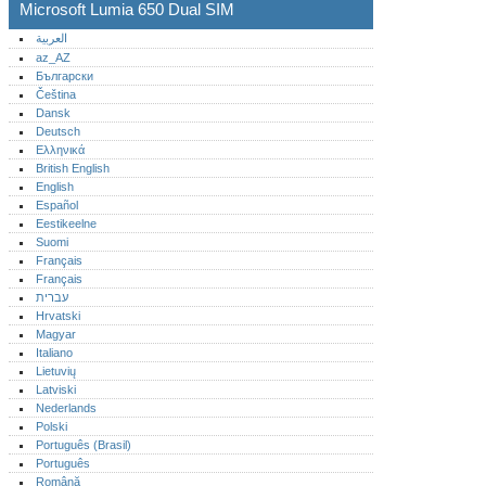
Microsoft Lumia 650 Dual SIM
العربية
az_AZ
Български
Čeština
Dansk
Deutsch
Ελληνικά
British English
English
Español
Eestikeelne
Suomi
Français
Français
עברית
Hrvatski
Magyar
Italiano
Lietuvių
Latviski
Nederlands
Polski
Português (Brasil)
Português‎
Română