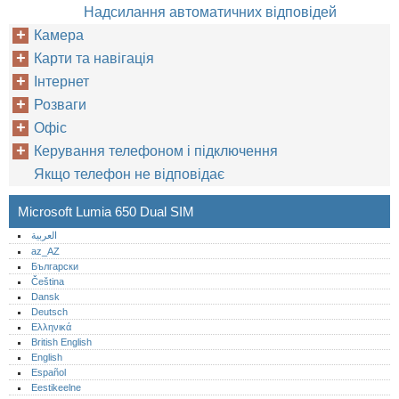
Надсилання автоматичних відповідей
Камера
Карти та навігація
Інтернет
Розваги
Офіс
Керування телефоном і підключення
Якщо телефон не відповідає
Microsoft Lumia 650 Dual SIM
العربية
az_AZ
Български
Čeština
Dansk
Deutsch
Ελληνικά
British English
English
Español
Eestikeelne