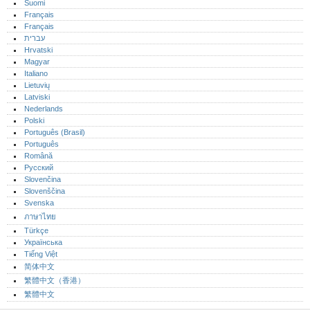
Suomi
Français
Français
עברית
Hrvatski
Magyar
Italiano
Lietuvių
Latviski
Nederlands
Polski
Português (Brasil)
Português‎
Română
Русский
Slovenčina
Slovenščina
Svenska
ภาษาไทย
Türkçe
Українська
Tiếng Việt
简体中文
繁體中文（香港）
繁體中文