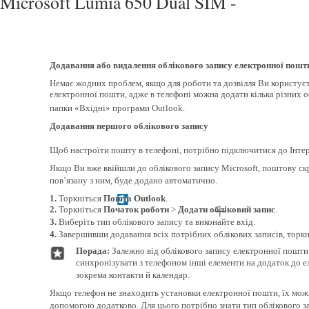
Microsoft Lumia 650 Dual SIM -
Додавання або видалення облікового запису електронної пошт
Немає жодних проблем, якщо для роботи та дозвілля Ви користує
електронної пошти, адже в телефоні можна додати кілька різних о
папки «Вхідні» програми Outlook.
Додавання першого облікового запису
Щоб настроїти пошту в телефоні, потрібно підключитися до Інтер
Якщо Ви вже ввійшли до облікового запису Microsoft, поштову ск
пов’язану з ним, буде додано автоматично.
1.
Торкніться
Пошта Outlook
.
2.
Торкніться
Початок роботи
>
Додати обліковий запис
.
3.
Виберіть тип облікового запису та виконайте вхід.
4.
Завершивши додавання всіх потрібних облікових записів, торк
Порада:
Залежно від облікового запису електронної пошт
синхронізувати з телефоном інші елементи на додаток до е
зокрема контакти й календар.
Якщо телефон не знаходить установки електронної пошти, їх мож
допомогою додатково. Для цього потрібно знати тип облікового з