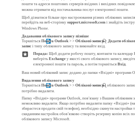
пошти та адреси поштових серверів вхідних і вихідних повідомл
можна отримати від постачальника послуг електронної пошти.
Щоб дізнатися більше про настроювання різних облікових записі
перейдіть на веб-сторінку
support.microsoft.com
і знайдіть інстру
Windows Phone.
Додавання облікового запису пізніше
Торкніться
Пошта Outlook
> >
Облікові записи
>
Додати обліко
запис
і типу облікового запису та виконайте вхід.
Порада:
Щоб додати робочу пошту, контакти та календар 
виберіть
Exchange
у якості свого облікового запису, введіт
електронної пошти та пароль, а потім торкніться
Вхід
.
Ваш новий обліковий запис додано до папки «Вхідні» програми O
Видалення облікового запису
Торкніться
Пошта Outlook
> >
Облікові записи
і облікового запис
потрібно видалити.
Папку «Вхідні» програми Outlook, пов’язану з Вашим обліковим з
неможливо видалити. Якщо потрібно видалити папку «Вхідні» (н
збираєтеся продати свій телефон), необхідно скинути настройки 
скиданням настройок обов’язково створіть резервну копію всіх п
облікового запису Microsoft.