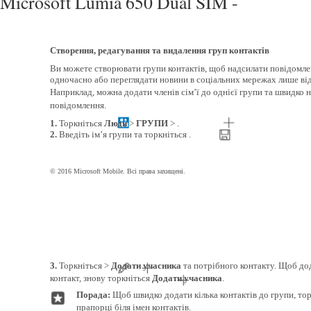
Microsoft Lumia 650 Dual SIM -
Створення, редагування та видалення груп контактів
Ви можете створювати групи контактів, щоб надсилати повідомле
одночасно або переглядати новини в соціальних мережах лише від
Наприклад, можна додати членів сім’ї до однієї групи та швидко н
повідомлення.
1.
Торкніться
Люди
>
ГРУПИ
> .
2.
Введіть ім’я групи та торкніться .
© 2016 Microsoft Mobile. Всі права захищені.
3.
Торкніться >
Додати учасника
та потрібного контакту. Щоб до
контакт, знову торкніться
Додати учасника
.
Порада:
Щоб швидко додати кілька контактів до групи, тор
прапорці біля імен контактів.