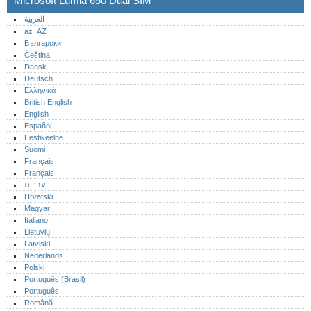
Microsoft Lumia 650 Dual SIM
العربية
az_AZ
Български
Čeština
Dansk
Deutsch
Ελληνικά
British English
English
Español
Eestikeelne
Suomi
Français
Français
עברית
Hrvatski
Magyar
Italiano
Lietuvių
Latviski
Nederlands
Polski
Português (Brasil)
Português‎
Română