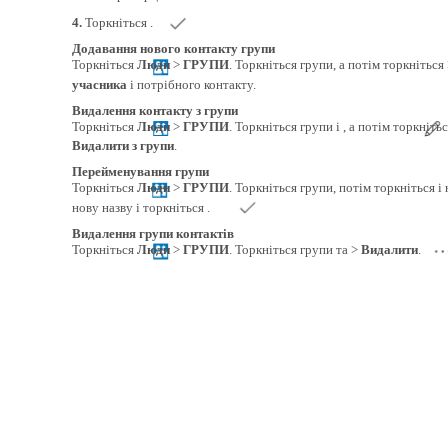
4.
Торкніться .
Додавання нового контакту групи
Торкніться
Люди
>
ГРУПИ
. Торкніться групи, а потім торкніться
учасника
і потрібного контакту.
Видалення контакту з групи
Торкніться
Люди
>
ГРУПИ
. Торкніться групи і , а потім торкніть
Видалити з групи
.
Перейменування групи
Торкніться
Люди
>
ГРУПИ
. Торкніться групи, потім торкніться і
нову назву і торкніться .
Видалення групи контактів
Торкніться
Люди
>
ГРУПИ
. Торкніться групи та >
Видалити
.