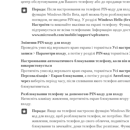
центр обслуговування для Вашого телефону або до продавця теле
Порада:
Після настроювання на телефоні PIN-коду для вхо
функцію Windows Hello Beta, щоб можна було розблокуват
поглядом, не вводячи PIN-код. У розділі
Windows Hello (бет
Настроїти
та виконайте вказівки на екрані телефону. Функ
підтримується не всіма телефонами. Інформацію щодо дост
www.microsoft.com/mobile/support/wpfeatures
.
Змінення PIN-коду для входу
Проведіть униз від верхнього краю екрана і торкніться
Усі настр
записи
>
Параметри входу
, а потім у розділі
PIN-код
торкніться
Настроювання автоматичного блокування телефону, коли він н
використовується
Протягніть униз від верхнього краю екрана, торкніться
Усі настр
Персоналізація
>
Екран блокування
, а потім у розділі
Автоблок
через
виберіть період часу, після спливання якого телефон автом
блокуватиметься.
Розблокування телефону за допомогою PIN-коду для входу
Натисніть клавішу живлення, перетягніть екран блокування вгору т
входу.
Порада:
Якщо на телефоні настроєно функцію Windows Hel
код для входу, щоб розблокувати телефон, не потрібно. Нат
живлення, поверніть телефон до свого обличчя, подивіться
блокування та зачекайте, доки телефон Вас розпізнає. Фун