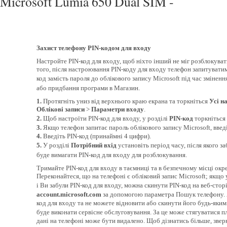
Microsoft Lumia 650 Dual SIM -
Захист телефону PIN-кодом для входу
Настройте PIN-код для входу, щоб ніхто інший не міг розблокува
того, після настроювання PIN-коду для входу телефон запитуватим
код замість пароля до облікового запису Microsoft під час змінен
або придбання програми в Магазин.
1.
Протягніть униз від верхнього краю екрана та торкніться
Усі н
Облікові записи
>
Параметри входу
.
2.
Щоб настроїти PIN-код для входу, у розділі
PIN-код
торкніться
3.
Якщо телефон запитає пароль облікового запису Microsoft, введі
4.
Введіть PIN-код (принаймні 4 цифри).
5.
У розділі
Потрібний вхід
установіть період часу, після якого з
буде вимагати PIN-код для входу для розблокування.
Тримайте PIN-код для входу в таємниці та в безпечному місці окр
Переконайтеся, що на телефоні є обліковий запис Microsoft; якщо 
і Ви забули PIN-код для входу, можна скинути PIN-код на веб-стор
account.microsoft.com
за допомогою параметра Пошук телефону. 
код для входу та не можете відновити або скинути його будь-яки
буде виконати сервісне обслуговування. За це може стягуватися пл
дані на телефоні може бути видалено. Щоб дізнатись більше, зве