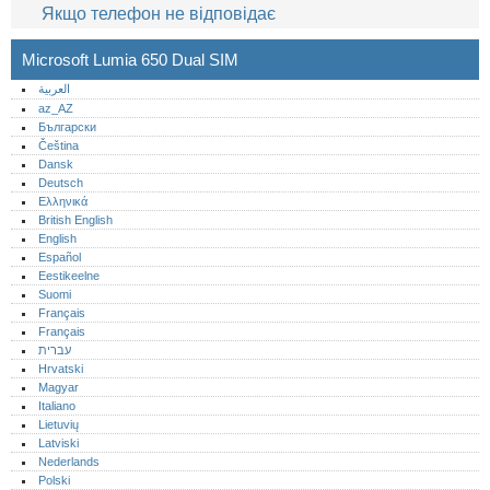
Якщо телефон не відповідає
Microsoft Lumia 650 Dual SIM
العربية
az_AZ
Български
Čeština
Dansk
Deutsch
Ελληνικά
British English
English
Español
Eestikeelne
Suomi
Français
Français
עברית
Hrvatski
Magyar
Italiano
Lietuvių
Latviski
Nederlands
Polski