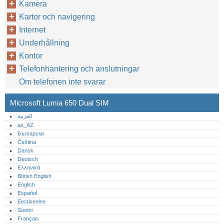
Kamera
Kartor och navigering
Internet
Underhållning
Kontor
Telefonhantering och anslutningar
Om telefonen inte svarar
Microsoft Lumia 650 Dual SIM
العربية
az_AZ
Български
Čeština
Dansk
Deutsch
Ελληνικά
British English
English
Español
Eestikeelne
Suomi
Français