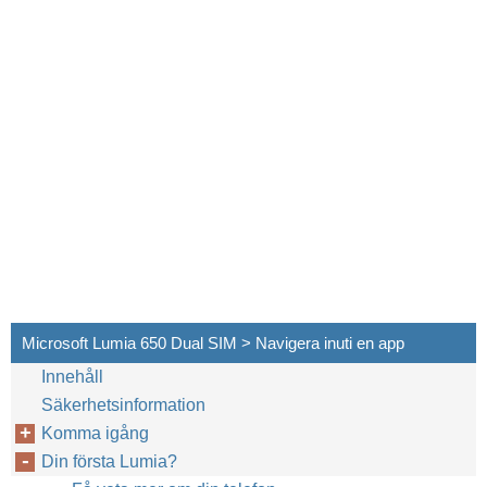
Microsoft Lumia 650 Dual SIM > Navigera inuti en app
Innehåll
Säkerhetsinformation
Komma igång
Din första Lumia?