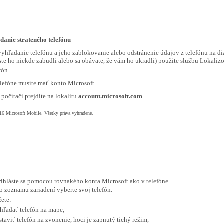
danie strateného telefónu
vyhľadanie telefónu a jeho zablokovanie alebo odstránenie údajov z telefónu na d
 ste ho niekde zabudli alebo sa obávate, že vám ho ukradli) použite službu Lokaliz
fón.
elefóne musíte mať konto Microsoft.
 počítači prejdite na lokalitu
account.microsoft.com
.
6 Microsoft Mobile. Všetky práva vyhradené.
rihláste sa pomocou rovnakého konta Microsoft ako v telefóne.
o zoznamu zariadení vyberte svoj telefón.
ete:
yhľadať telefón na mape,
staviť telefón na zvonenie, hoci je zapnutý tichý režim,