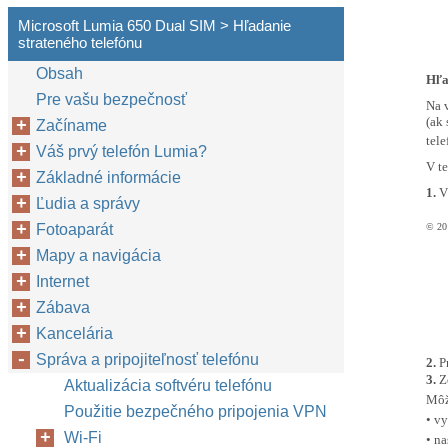
Microsoft Lumia 650 Dual SIM > Hľadanie
strateného telefónu
Obsah
Hľa
Pre vašu bezpečnosť
Na 
(ak
Začíname
tele
Váš prvý telefón Lumia?
V t
Základné informácie
1.
V
Ľudia a správy
Fotoaparát
© 201
Mapy a navigácia
Internet
Zábava
Kancelária
Správa a pripojiteľnosť telefónu
2.
P
3.
Z
Aktualizácia softvéru telefónu
Môž
Použitie bezpečného pripojenia VPN
• v
Wi-Fi
• na