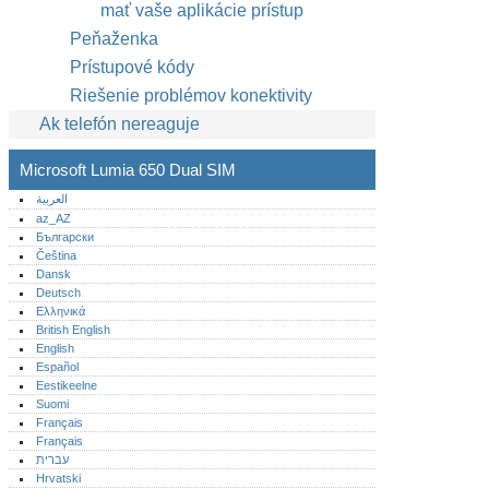
mať vaše aplikácie prístup
Peňaženka
Prístupové kódy
Riešenie problémov konektivity
Ak telefón nereaguje
Microsoft Lumia 650 Dual SIM
العربية
az_AZ
Български
Čeština
Dansk
Deutsch
Ελληνικά
British English
English
Español
Eestikeelne
Suomi
Français
Français
עברית
Hrvatski