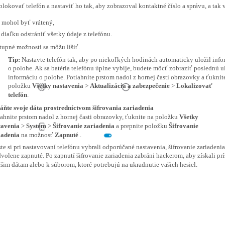
blokovať telefón a nastaviť ho tak, aby zobrazoval kontaktné číslo a správu, a tak
mohol byť vrátený,
 diaľku odstrániť všetky údaje z telefónu.
tupné možnosti sa môžu líšiť.
Tip:
Nastavte telefón tak, aby po niekoľkých hodinách automaticky uložil inf
o polohe. Ak sa batéria telefónu úplne vybije, budete môcť zobraziť poslednú 
informáciu o polohe. Potiahnite prstom nadol z hornej časti obrazovky a ťuknit
položku
Všetky nastavenia
>
Aktualizácia a zabezpečenie
>
Lokalizovať
telefón
.
áňte svoje dáta prostredníctvom šifrovania zariadenia
iahnite prstom nadol z hornej časti obrazovky, ťuknite na položku
Všetky
tavenia
>
Systém
>
Šifrovanie zariadenia
a prepnite položku
Šifrovanie
iadenia
na možnosť
Zapnuté
.
te si pri nastavovaní telefónu vybrali odporúčané nastavenia, šifrovanie zariadenia
volene zapnuté. Po zapnutí šifrovanie zariadenia zabráni hackerom, aby získali pr
ašim dátam alebo k súborom, ktoré potrebujú na ukradnutie vašich hesiel.