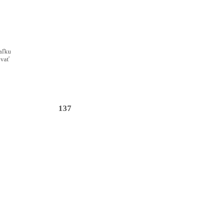
iaľku
ovať
137