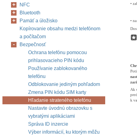
• za
NFC
Bluetooth
Pamäť a úložisko
• na
Kopírovanie obsahu medzi telefónom
Dos
a počítačom
Bezpečnosť
Ochrana telefónu pomocou
prihlasovacieho PIN kódu
Chr
Používanie zablokovaného
Pot
telefónu
nas
zar
Odblokovanie jediným pohľadom
Ak s
Zmena PIN kódu SIM karty
pred
Hľadanie strateného telefónu
k v
Nastavte úvodnú obrazovku s
vybratými aplikáciami
Správa ID inzercie
Výber informácií, ku ktorým môžu