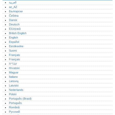
العربية
az_AZ
Български
Čeština
Dansk
Deutsch
Ελληνικά
British English
English
Español
Eestikeelne
Suomi
Français
Français
עברית
Hrvatski
Magyar
Italiano
Lietuvių
Latviski
Nederlands
Polski
Português (Brasil)
Português‎
Română
Русский