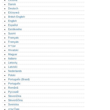
Čeština
Dansk
Deutsch
Ελληνικά
British English
English
Español
Eestikeelne
Suomi
Français
Français
עברית
Hrvatski
Magyar
Italiano
Lietuvių
Latviski
Nederlands
Polski
Português (Brasil)
Português‎
Română
Русский
Slovenčina
Slovenščina
Svenska
ภาษาไทย