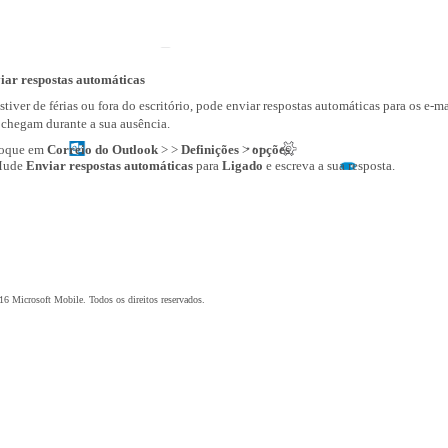
iar respostas automáticas
stiver de férias ou fora do escritório, pode enviar respostas automáticas para os e-ma
 chegam durante a sua ausência.
oque em
Correio do Outlook
> >
Definições
>
opções
.
ude
Enviar respostas automáticas
para
Ligado
e escreva a sua resposta.
6 Microsoft Mobile. Todos os direitos reservados.