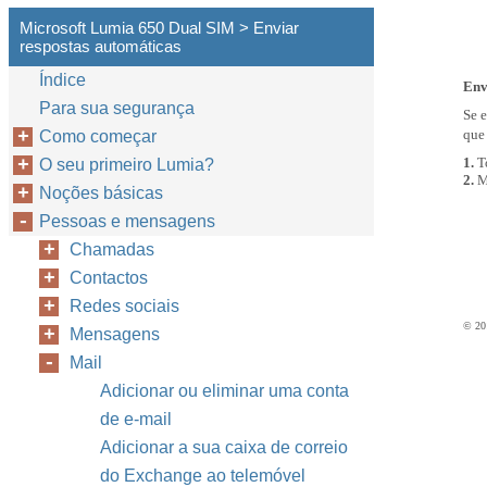
Microsoft Lumia 650 Dual SIM > Enviar
respostas automáticas
Índice
Env
Para sua segurança
Se e
que
Como começar
1.
T
O seu primeiro Lumia?
2.
M
Noções básicas
Pessoas e mensagens
Chamadas
Contactos
Redes sociais
© 201
Mensagens
Mail
Adicionar ou eliminar uma conta
de e-mail
Adicionar a sua caixa de correio
do Exchange ao telemóvel