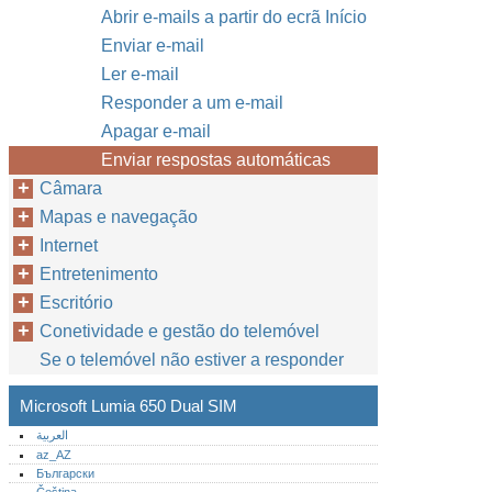
Abrir e-mails a partir do ecrã Início
Enviar e-mail
Ler e-mail
Responder a um e-mail
Apagar e-mail
Enviar respostas automáticas
Câmara
Mapas e navegação
Internet
Entretenimento
Escritório
Conetividade e gestão do telemóvel
Se o telemóvel não estiver a responder
Microsoft Lumia 650 Dual SIM
العربية
az_AZ
Български