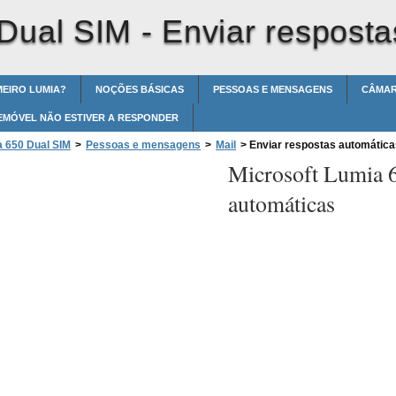
 Dual SIM -
Enviar resposta
MEIRO LUMIA?
NOÇÕES BÁSICAS
PESSOAS E MENSAGENS
CÂMA
EMÓVEL NÃO ESTIVER A RESPONDER
a 650 Dual SIM
>
Pessoas e mensagens
>
Mail
>
Enviar respostas automática
Microsoft Lumia 
automáticas