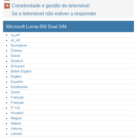
Conetividade e gestão do telemóvel
Se o telemóvel não estiver a responder
Microsoft Lumia 650 Dual SIM
العربية
az_AZ
Български
Čeština
Dansk
Deutsch
Ελληνικά
British English
English
Español
Eestikeelne
Suomi
Français
Français
עברית
Hrvatski
Magyar
Italiano
Lietuvių
Latviski