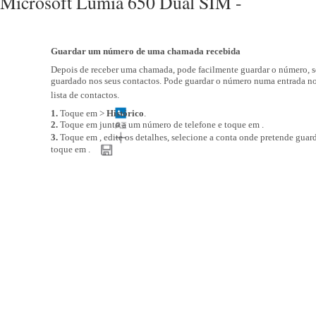
Microsoft Lumia 650 Dual SIM -
Guardar um número de uma chamada recebida
Depois de receber uma chamada, pode facilmente guardar o número, se
guardado nos seus contactos. Pode guardar o número numa entrada no
lista de contactos.
1.
Toque em >
Histórico
.
2.
Toque em junto a um número de telefone e toque em .
3.
Toque em , edite os detalhes, selecione a conta onde pretende guard
toque em .