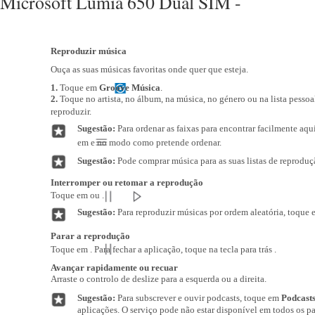
Microsoft Lumia 650 Dual SIM -
Reproduzir música
Ouça as suas músicas favoritas onde quer que esteja.
1.
Toque em
Groove Música
.
2.
Toque no artista, no álbum, na música, no género ou na lista pesso
reproduzir.
Sugestão:
Para ordenar as faixas para encontrar facilmente aqu
em e no modo como pretende ordenar.
Sugestão:
Pode comprar música para as suas listas de reproduç
Interromper ou retomar a reprodução
Toque em ou .
Sugestão:
Para reproduzir músicas por ordem aleatória, toque 
Parar a reprodução
Toque em . Para fechar a aplicação, toque na tecla para trás .
Avançar rapidamente ou recuar
Arraste o controlo de deslize para a esquerda ou a direita.
Sugestão:
Para subscrever e ouvir podcasts, toque em
Podcast
aplicações. O serviço pode não estar disponível em todos os paí