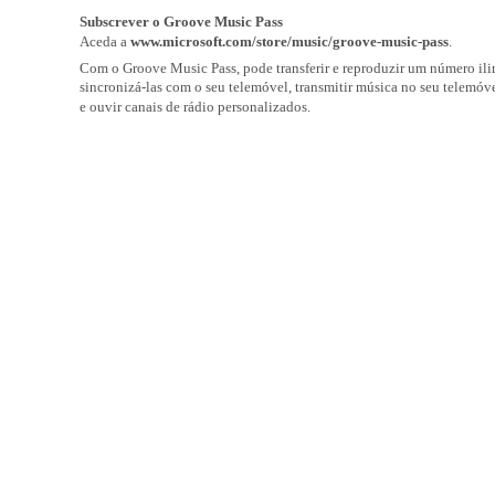
Subscrever o Groove Music Pass
Aceda a
www.microsoft.com/store/music/groove-music-pass
.
Com o Groove Music Pass, pode transferir e reproduzir um número ili
sincronizá-las com o seu telemóvel, transmitir música no seu telemó
e ouvir canais de rádio personalizados.