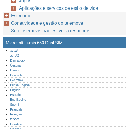
Jogos
Aplicações e serviços de estilo de vida
Escritório
Conetividade e gestão do telemóvel
Se o telemóvel não estiver a responder
Microsoft Lumia 650 Dual SIM
العربية
az_AZ
Български
Čeština
Dansk
Deutsch
Ελληνικά
British English
English
Español
Eestikeelne
Suomi
Français
Français
עברית
Hrvatski