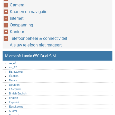
Camera
Kaarten en navigatie
Internet
Ontspanning
Kantoor
Telefoonbeheer & connectiviteit
Als uw telefoon niet reageert
Microsoft Lumia 650 Dual SIM
العربية
az_AZ
Български
Čeština
Dansk
Deutsch
Ελληνικά
British English
English
Español
Eestikeelne
Suomi