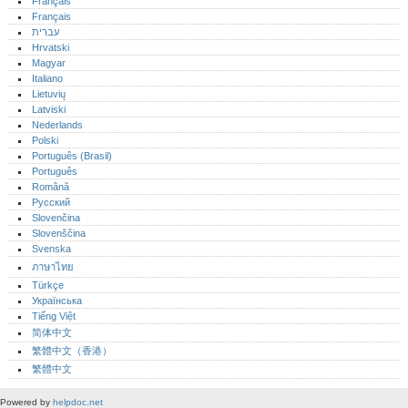
Français
Français
עברית
Hrvatski
Magyar
Italiano
Lietuvių
Latviski
Nederlands
Polski
Português (Brasil)
Português‎
Română
Русский
Slovenčina
Slovenščina
Svenska
ภาษาไทย
Türkçe
Українська
Tiếng Việt
简体中文
繁體中文（香港）
繁體中文
Powered by
helpdoc.net