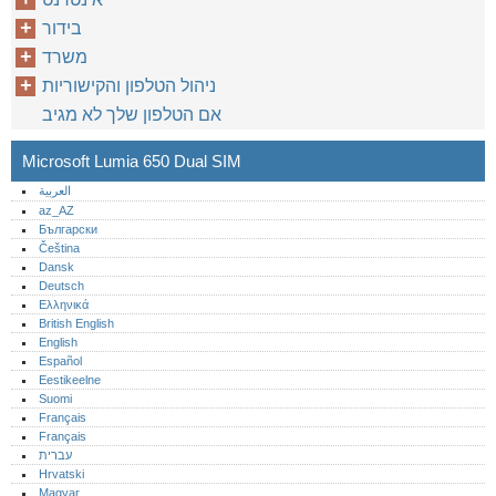
בידור
משרד
‏‫ניהול הטלפון והקישוריות
אם הטלפון שלך לא מגיב
Microsoft Lumia 650 Dual SIM
العربية
az_AZ
Български
Čeština
Dansk
Deutsch
Ελληνικά
British English
English
Español
Eestikeelne
Suomi
Français
Français
עברית
Hrvatski
Magyar