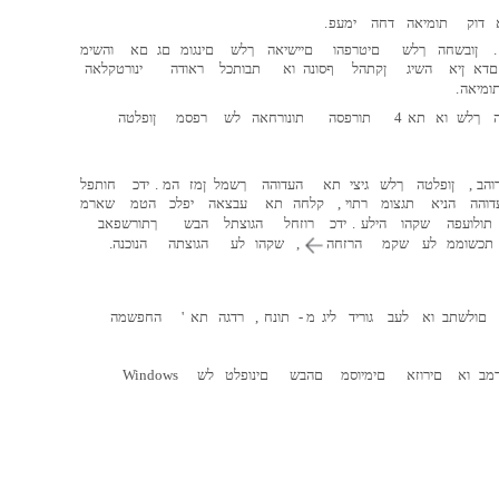
דוק
תומיאה
דחה
ימעפ
.
.
ןובשחה
ךלש
םיטרפהו
םיישיאה
ךלש
םינגומ
םג
םא
והשימ
םדא
ןיא
השיג
ןקתהל
ףסונה
וא
תבותכל
ראודה
ינורטקלאה
ומיאה
.
ךלש
וא
תא
4
תורפסה
תונורחאה
לש
רפסמ
ןופלטה
והב
,
ןופלטה
ךלש
גיצי
תא
העדוהה
ךשמל
ןמז
המ
.
ידכ
חותפל
דוהה
הניא
תגצומ
רתוי
,
קלחה
תא
עבצאה
יפלכ
הטמ
שארמ
תולועפה
שקהו
הילע
.
ידכ
רוזחל
הגוצתל
הבש
ךתורשפאב
תכשוממ
לע
שקמ
הרזחה
,
שקהו
לע
הגוצתה
הנוכנה
.
םולשתב
וא
לעב
גוריד
ליג
מ
-
תונח
,
רדגה
תא
'
החפשמה
דמב
וא
םירוזא
םימיוסמ
םהבש
םינופלט
לש
Windows