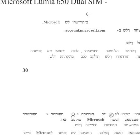
Microsoft Lumia 650 Dual SIM -
םיתורישהו
לש
Microsoft
.
שחה
ךלש
ב
-
account.microsoft.com
.
ל
ךלש
ךלהמב
הלעפהה
תינושארה
,
לכות
ףיסוהל
תא
ןובשחה
נה
תורדגההו
ךלש
תולקב
לכב
םינקתהה
ךלש
.
30
מה
שקהו
לע
לכ
תורדגהה
<
תונובשח
<
תונובשחה
תועצמאב
ןובשח
Microsoft
םוקמב
תאז
.
שמתשמה
המסיסהו
םימייקה
ךלש
.
עצמאב
רפסמ
ןופלטה
המסיסהו
לש
ןובשח
Microsoft
םייקה