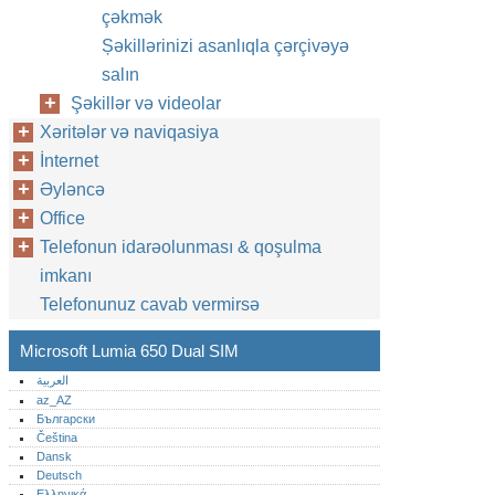
çəkmək
Șəkillərinizi asanlıqla çərçivəyə
salın
Şəkillər və videolar
Xəritələr və naviqasiya
İnternet
Əyləncə
Office
Telefonun idarəolunması & qoşulma
imkanı
Telefonunuz cavab vermirsə
Microsoft Lumia 650 Dual SIM
العربية
az_AZ
Български
Čeština
Dansk
Deutsch
Ελληνικά