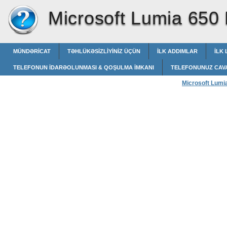
Microsoft Lumia 650
MÜNDƏRICAT
TƏHLÜKƏSIZLIYINIZ ÜÇÜN
İLK ADDIMLAR
İLK 
TELEFONUN IDARƏOLUNMASI & QOŞULMA IMKANI
TELEFONUNUZ CAV
Microsoft Lumi