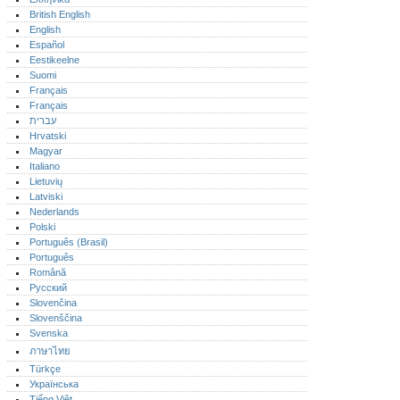
British English
English
Español
Eestikeelne
Suomi
Français
Français
עברית
Hrvatski
Magyar
Italiano
Lietuvių
Latviski
Nederlands
Polski
Português (Brasil)
Português‎
Română
Русский
Slovenčina
Slovenščina
Svenska
ภาษาไทย
Türkçe
Українська
Tiếng Việt