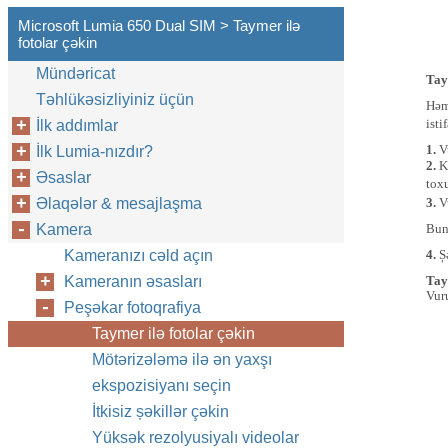
Microsoft Lumia 650 Dual SIM > Taymer ilə
fotolar çəkin
Mündəricat
Tay
Təhlükəsizliyiniz üçün
Həm
isti
İlk addımlar
1.
V
İlk Lumia-nızdır?
2.
K
Əsaslar
tox
Əlaqələr & mesajlaşma
3.
V
Kamera
Bund
Kameranızı cəld açın
4.
Ș
Kameranın əsasları
Tay
Vur
Peşəkar fotoqrafiya
Taymer ilə fotolar çəkin
Mötərizələmə ilə ən yaxşı
ekspozisiyanı seçin
İtkisiz șəkillər çəkin
Yüksək rezolyusiyalı videolar