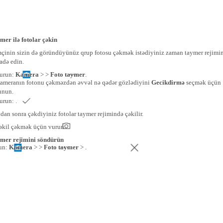
mer ilə fotolar çəkin
çinin sizin də göründüyünüz qrup fotosu çəkmək istədiyiniz zaman taymer rejimi
fadə edin.
urun:
Kamera
> >
Foto taymer
.
ameranın fotonu çəkməzdən əvvəl nə qədər gözlədiyini
Gecikdirmə
seçmək üçün
unun.
urun: .
an sonra çəkdiyiniz fotolar taymer rejimində çəkilir.
əkil çəkmək üçün vurun.
mer rejimini söndürün
un:
Kamera
> >
Foto taymer
> .