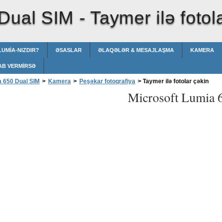
 Dual SIM -
Taymer ilə fotol
LUMIA-NIZDIR?
ƏSASLAR
ƏLAQƏLƏR & MESAJLAŞMA
KAMERA
AB VERMIRSƏ
a 650 Dual SIM
>
Kamera
>
Peşəkar fotoqrafiya
>
Taymer ilə fotolar çəkin
Microsoft Lumia 