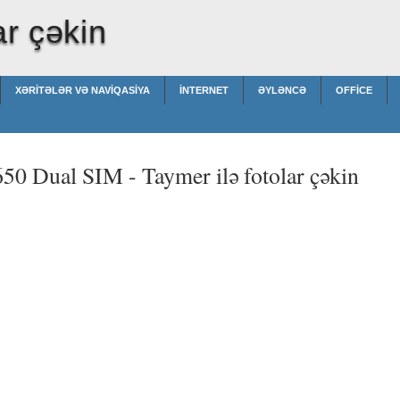
ar çəkin
XƏRITƏLƏR VƏ NAVIQASIYA
İNTERNET
ƏYLƏNCƏ
OFFICE
650 Dual SIM -
Taymer ilə fotolar çəkin