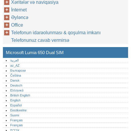
Xəritələr və naviqasiya
İnternet
Əyləncə
Office
Telefonun idarəolunması & qoşulma imkanı
Telefonunuz cavab vermirsə
Microsoft Lumia 650 Dual SIM
العربية
az_AZ
Български
Čeština
Dansk
Deutsch
Ελληνικά
British English
English
Español
Eestikeelne
Suomi
Français
Français
עברית