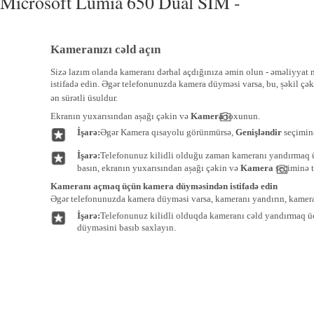
Microsoft Lumia 650 Dual SIM -
Kameranızı cəld açın
Sizə lazım olanda kameranı dərhal açdığınıza əmin olun - əməliyyat
istifadə edin. Əgər telefonunuzda kamera düyməsi varsa, bu, șəkil 
ən sürətli üsuldur.
Ekranın yuxarısından așağı çəkin və
Kamera
toxunun.
İşarə:
Əgər Kamera qısayolu görünmürsə,
Genişləndir
seçimin
İşarə:
Telefonunuz kilidli olduğu zaman kameranı yandırmaq
basın, ekranın yuxarısından așağı çəkin və
Kamera
seçiminə 
Kameranı açmaq üçün kamera düyməsindən istifadə edin
Əgər telefonunuzda kamera düyməsi varsa, kameranı yandırın, kamer
İşarə:
Telefonunuz kilidli olduqda kameranı cəld yandırmaq üç
düyməsini basıb saxlayın.