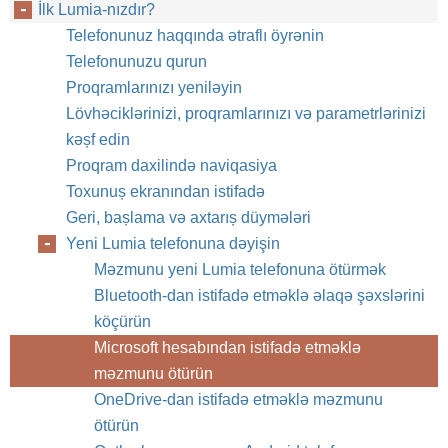
İlk Lumia-nızdır?
Telefonunuz haqqında ətraflı öyrənin
Telefonunuzu qurun
Proqramlarınızı yeniləyin
Lövhəciklərinizi, proqramlarınızı və parametrlərinizi
kəșf edin
Proqram daxilində naviqasiya
Toxunuș ekranından istifadə
Geri, bașlama və axtarıș düymələri
Yeni Lumia telefonuna dəyişin
Məzmunu yeni Lumia telefonuna ötürmək
Bluetooth-dan istifadə etməklə əlaqə şəxslərini
köçürün
Microsoft hesabından istifadə etməklə
məzmunu ötürün
OneDrive-dan istifadə etməklə məzmunu
ötürün