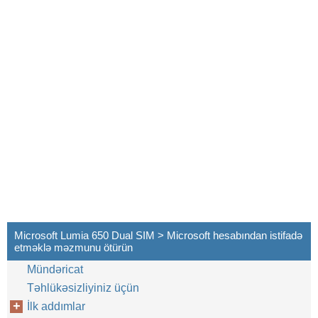
Microsoft Lumia 650 Dual SIM > Microsoft hesabından istifadə
etməklə məzmunu ötürün
Mündəricat
Təhlükəsizliyiniz üçün
İlk addımlar