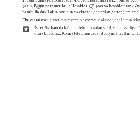
2.
Yeni Lumia telefonunuzda Microsoft hesabınıza daxil olmaq üçün 
çəkin,
Bütün parametrlər
>
Hesablar
>
E-poçt və hesablarınız
>
Əv
hesabı ilə daxil olun
toxunun və ekranda göstərilən göstərişlərə əməl
Ehtiyat nüsxəsi çıxarılmış məzmun avtomatik olaraq yeni Lumia tele
İşarə:
Siz həm də köhnə telefonunuzdan şəkil, video və digər f
ötürə bilərsiniz. Köhnə telefonunuzda istədiyiniz faylları One