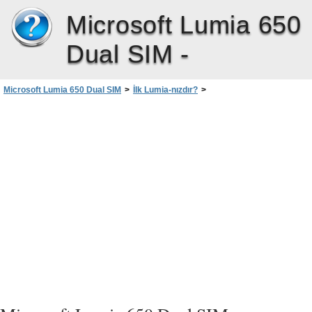
Microsoft Lumia 650
Dual SIM -
Microsoft Lumia 650 Dual SIM
>
İlk Lumia-nızdır?
>
Yeni Lumia telefonuna dəyişin
>
Microsoft hesabından istifadə etməklə məzmunu ötürün