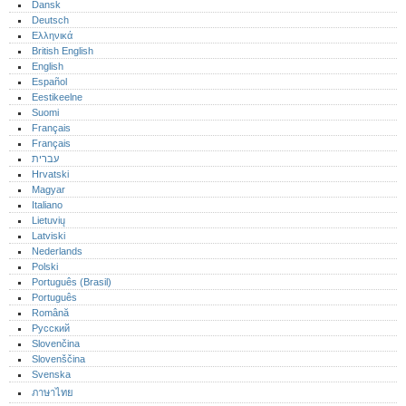
Dansk
Deutsch
Ελληνικά
British English
English
Español
Eestikeelne
Suomi
Français
Français
עברית
Hrvatski
Magyar
Italiano
Lietuvių
Latviski
Nederlands
Polski
Português (Brasil)
Português‎
Română
Русский
Slovenčina
Slovenščina
Svenska
ภาษาไทย