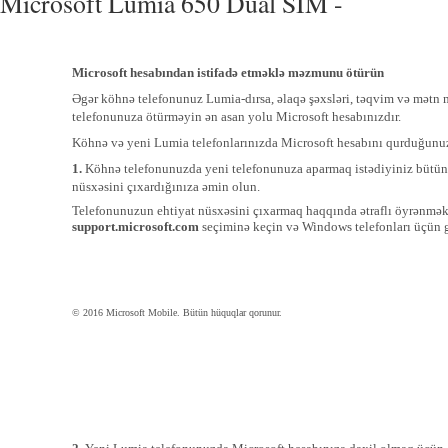
Microsoft Lumia 650 Dual SIM -
Microsoft hesabından istifadə etməklə məzmunu ötürün
Əgər köhnə telefonunuz Lumia-dırsa, əlaqə şəxsləri, təqvim və mətn 
telefonunuza ötürməyin ən asan yolu Microsoft hesabınızdır.
Köhnə və yeni Lumia telefonlarınızda Microsoft hesabını qurduğunu
1.
Köhnə telefonunuzda yeni telefonunuza aparmaq istədiyiniz bütü
nüsxəsini çıxardığınıza əmin olun.
Telefonunuzun ehtiyat nüsxəsini çıxarmaq haqqında ətraflı öyrənmə
support.microsoft.com
seçiminə keçin və Windows telefonları üçün g
© 2016 Microsoft Mobile. Bütün hüquqlar qorunur.