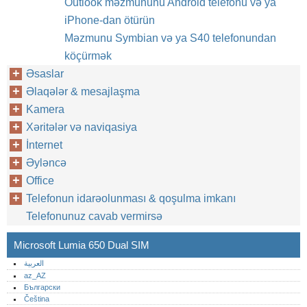
Outlook məzmununu Android telefonu və ya
iPhone-dan ötürün
Məzmunu Symbian və ya S40 telefonundan
köçürmək
Əsaslar
Əlaqələr & mesajlaşma
Kamera
Xəritələr və naviqasiya
İnternet
Əyləncə
Office
Telefonun idarəolunması & qoşulma imkanı
Telefonunuz cavab vermirsə
Microsoft Lumia 650 Dual SIM
العربية
az_AZ
Български
Čeština