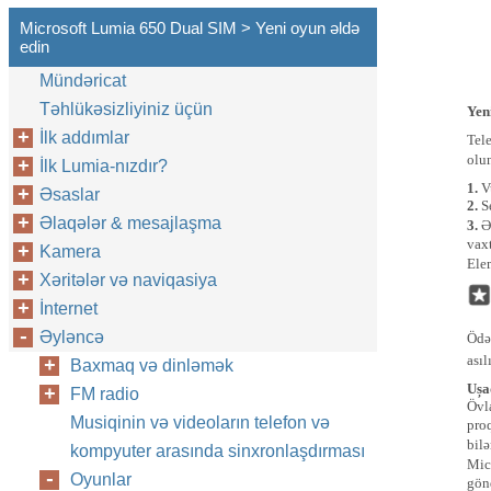
Microsoft Lumia 650 Dual SIM > Yeni oyun əldə
edin
Mündəricat
Təhlükəsizliyiniz üçün
Yen
İlk addımlar
Tel
olu
İlk Lumia-nızdır?
1.
V
Əsaslar
2.
S
Əlaqələr & mesajlaşma
3.
Ə
vax
Kamera
Ele
Xəritələr və naviqasiya
İnternet
Əyləncə
Ödə
asıl
Baxmaq və dinləmək
Ușa
FM radio
Övl
Musiqinin və videoların telefon və
pro
bil
kompyuter arasında sinxronlaşdırması
Mic
Oyunlar
gön