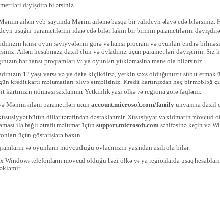
metrləri dəyișdirə bilərsiniz.
 Mənim ailəm veb-saytında Mənim ailəmə bașqa bir valideyn əlavə edə bilərsiniz. H
deyn ușağın parametrlərini idarə edə bilər, lakin bir-birinin parametrlərini dəyișdir
adınızın hansı oyun səviyyələrini görə və hansı proqram və oyunları endirə bilməsi
rsiniz. Ailəm hesabınıza daxil olun və övladınız üçün parametrləri dəyișdirin. Siz 
ınızın hər hansı proqramları və ya oyunları yükləməsinə mane ola bilərsiniz.
adınızın 12 yașı varsa və ya daha kiçikdirsə, yetkin șəxs olduğunuzu sübut etmək 
ün kredit kartı məlumatları əlavə etməlisiniz. Kredit kartınızdan heç bir məbləğ çı
it kartınızın nömrəsi saxlanmır. Yetkinlik yașı ölkə və regiona görə fəqlənir.
və Mənim ailəm parametrləri üçün
account.microsoft.com/family
ünvanına daxil o
xüsusiyyət bütün dillər tərəfindən dəstəklənmir. Xüsusiyyət və xidmətin mövcud o
aması ilə bağlı ətraflı məlumat üçün
support.microsoft.com
səhifəsinə keçin və W
fonları üçün göstərișlərə baxın.
qramların və oyunların mövcudluğu övladınızın yașından asılı ola bilər.
x Windows telefonların mövcud olduğu bəzi ölkə və ya regionlarda ușaq hesabları
əkləmir.