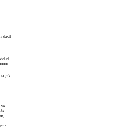
a daxil
məhdud
xunun.
nə çəkin,
zdən
 və
edə
un,
 üçün