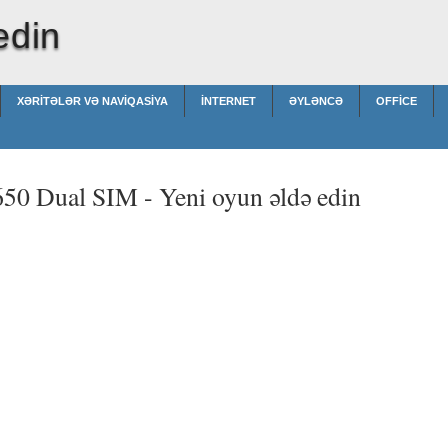
edin
XƏRITƏLƏR VƏ NAVIQASIYA
İNTERNET
ƏYLƏNCƏ
OFFICE
650 Dual SIM -
Yeni oyun əldə edin