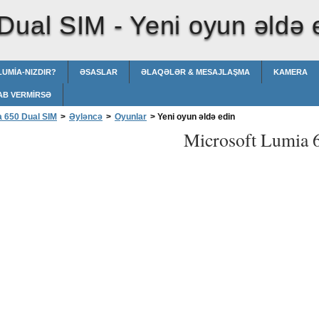
 Dual SIM -
Yeni oyun əldə 
LUMIA-NIZDIR?
ƏSASLAR
ƏLAQƏLƏR & MESAJLAŞMA
KAMERA
AB VERMIRSƏ
a 650 Dual SIM
>
Əyləncə
>
Oyunlar
>
Yeni oyun əldə edin
Microsoft Lumia 