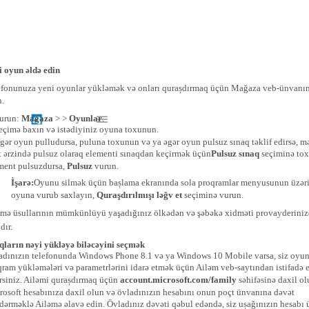
i oyun əldə edin
efonunuza yeni oyunlar yükləmək və onları qurașdırmaq üçün Mağaza veb-ünvanın
n.
urun:
Mağaza
> >
Oyunlar
.
eçimə baxın və istədiyiniz oyuna toxunun.
gər oyun pulludursa, puluna toxunun və ya əgər oyun pulsuz sınaq təklif edirsə, 
t ərzində pulsuz olaraq elementi sınaqdan keçirmək üçün
Pulsuz sınaq
seçiminə to
ment pulsuzdursa,
Pulsuz
vurun.
İşarə:
Oyunu silmək üçün bașlama ekranında sola proqramlar menyusunun üzəri
oyuna vurub saxlayın,
Quraşdırılmışı ləğv et
seçiminə vurun.
mə üsullarının mümkünlüyü yaşadığınız ölkədən və şəbəkə xidməti provayderini
ıdır.
qların nəyi yükləyə biləcəyini seçmək
adınızın telefonunda Windows Phone 8.1 və ya Windows 10 Mobile varsa, siz oyun
qram yükləmələri və parametrlərini idarə etmək üçün Ailəm veb-saytından istifadə 
ərsiniz. Ailəmi qurașdırmaq üçün
account.microsoft.com/family
səhifəsinə daxil ol
rosoft hesabınıza daxil olun və övladınızın hesabını onun poçt ünvanına dəvət
dərməklə Ailəmə əlavə edin. Övladınız dəvəti qəbul edəndə, siz ușağınızın hesabı