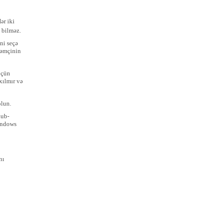
ər iki
ə bilməz.
ni seçə
həmçinin
üçün
xılmır və
lun.
lub-
indows
nı