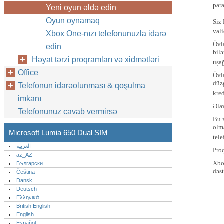
para
Yeni oyun əldə edin
Oyun oynamaq
Siz
vali
Xbox One-nızı telefonunuzla idarə
Övl
edin
bilə
Həyat tərzi proqramları və xidmətləri
ușağ
Office
Övl
düzg
Telefonun idarəolunması & qoşulma
kred
imkanı
Əla
Telefonunuz cavab vermirsə
Bu 
olm
Microsoft Lumia 650 Dual SIM
tele
العربية
Pro
az_AZ
Xbo
Български
dəst
Čeština
Dansk
Deutsch
Ελληνικά
British English
English
Español