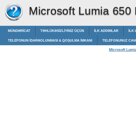
Microsoft Lumia 650
MÜNDƏRICAT
TƏHLÜKƏSIZLIYINIZ ÜÇÜN
İLK ADDIMLAR
İLK 
TELEFONUN IDARƏOLUNMASI & QOŞULMA IMKANI
TELEFONUNUZ CAV
Microsoft Lumi