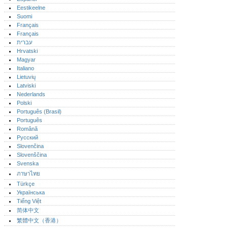
Eestikeelne
Suomi
Français
Français
עברית
Hrvatski
Magyar
Italiano
Lietuvių
Latviski
Nederlands
Polski
Português (Brasil)
Português‎
Română
Русский
Slovenčina
Slovenščina
Svenska
ภาษาไทย
Türkçe
Українська
Tiếng Việt
简体中文
繁體中文（香港）