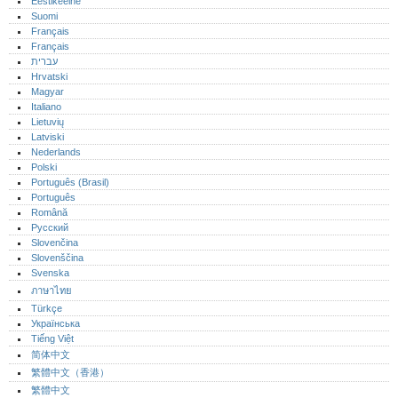
Eestikeelne
Suomi
Français
Français
עברית
Hrvatski
Magyar
Italiano
Lietuvių
Latviski
Nederlands
Polski
Português (Brasil)
Português‎
Română
Русский
Slovenčina
Slovenščina
Svenska
ภาษาไทย
Türkçe
Українська
Tiếng Việt
简体中文
繁體中文（香港）
繁體中文