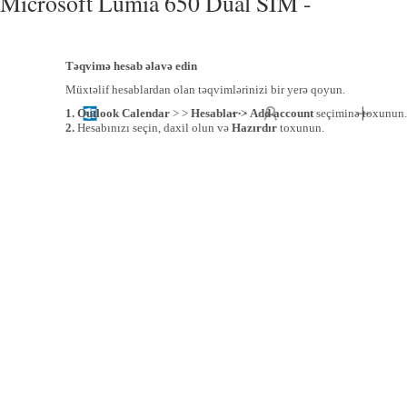
Microsoft Lumia 650 Dual SIM -
Təqvimə hesab əlavə edin
Müxtəlif hesablardan olan təqvimlərinizi bir yerə qoyun.
1. Outlook Calendar
> >
Hesablar
>
Add account
seçiminə toxunun.
2.
Hesabınızı seçin, daxil olun və
Hazırdır
toxunun.