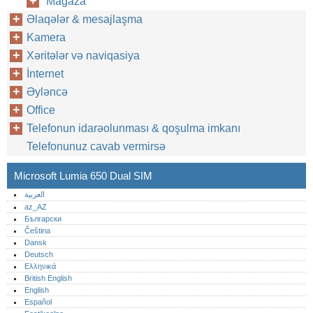
Mağaza
Əlaqələr & mesajlaşma
Kamera
Xəritələr və naviqasiya
İnternet
Əyləncə
Office
Telefonun idarəolunması & qoşulma imkanı
Telefonunuz cavab vermirsə
Microsoft Lumia 650 Dual SIM
العربية
az_AZ
Български
Čeština
Dansk
Deutsch
Ελληνικά
British English
English
Español