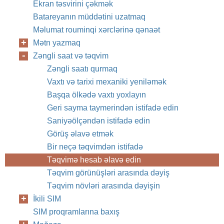
Ekran təsvirini çəkmək
Batareyanın müddətini uzatmaq
Məlumat rouminqi xərclərinə qənaət
Mətn yazmaq
Zəngli saat və təqvim
Zəngli saatı qurmaq
Vaxtı və tarixi mexaniki yeniləmək
Başqa ölkədə vaxtı yoxlayın
Geri sayma taymerindən istifadə edin
Saniyəölçəndən istifadə edin
Görüş əlavə etmək
Bir neçə təqvimdən istifadə
Təqvimə hesab əlavə edin
Təqvim görünüşləri arasında dəyiş
Təqvim növləri arasında dəyişin
İkili SIM
SIM proqramlarına baxış