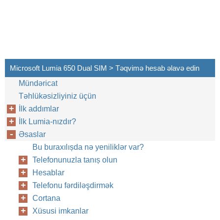
Microsoft Lumia 650 Dual SIM > Təqvimə hesab əlavə edin
Mündəricat
Təhlükəsizliyiniz üçün
İlk addımlar
İlk Lumia-nızdır?
Əsaslar
Bu buraxılıșda nə yeniliklər var?
Telefonunuzla tanıș olun
Hesablar
Telefonu fərdiləşdirmək
Cortana
Xüsusi imkanlar