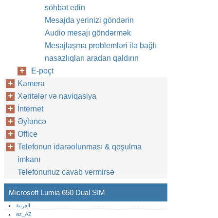
söhbət edin
Mesajda yerinizi göndərin
Audio mesajı göndərmək
Mesajlaşma problemləri ilə bağlı
nasazlıqları aradan qaldırın
E-poçt
Kamera
Xəritələr və naviqasiya
İnternet
Əyləncə
Office
Telefonun idarəolunması & qoşulma
imkanı
Telefonunuz cavab vermirsə
Microsoft Lumia 650 Dual SIM
العربية
az_AZ