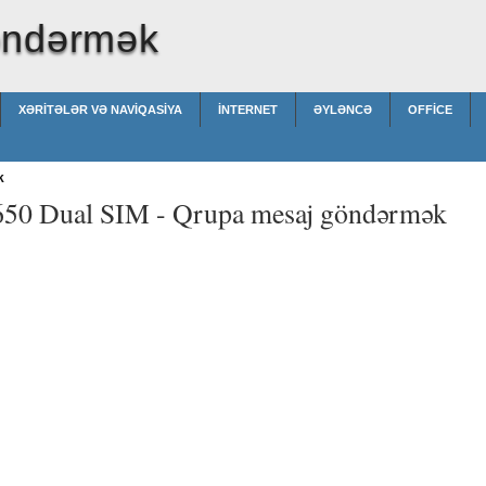
öndərmək
XƏRITƏLƏR VƏ NAVIQASIYA
İNTERNET
ƏYLƏNCƏ
OFFICE
k
650 Dual SIM -
Qrupa mesaj göndərmək