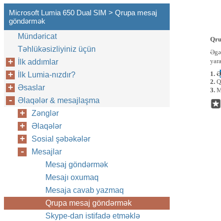
Microsoft Lumia 650 Dual SIM > Qrupa mesaj
göndərmək
Mündəricat
Qru
Təhlükəsizliyiniz üçün
Əgə
yara
İlk addımlar
1. 
İlk Lumia-nızdır?
2.
Q
Əsaslar
3.
M
Əlaqələr & mesajlaşma
Zənglər
Əlaqələr
Sosial şəbəkələr
Mesajlar
Mesaj göndərmək
Mesajı oxumaq
Mesaja cavab yazmaq
Qrupa mesaj göndərmək
Skype-dan istifadə etməklə