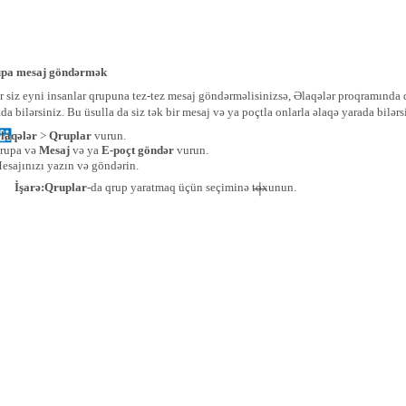
pa mesaj göndərmək
r siz eyni insanlar qrupuna tez-tez mesaj göndərməlisinizsə, Əlaqələr proqramında 
da bilərsiniz. Bu üsulla da siz tək bir mesaj və ya poçtla onlarla əlaqə yarada bilərs
Əlaqələr
>
Qruplar
vurun.
rupa və
Mesaj
və ya
E-poçt göndər
vurun.
esajınızı yazın və göndərin.
İşarə:Qruplar
-da qrup yaratmaq üçün seçiminə toxunun.