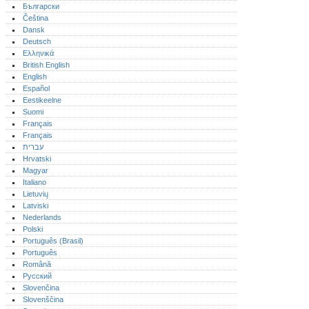
Български
Čeština
Dansk
Deutsch
Ελληνικά
British English
English
Español
Eestikeelne
Suomi
Français
Français
עברית
Hrvatski
Magyar
Italiano
Lietuvių
Latviski
Nederlands
Polski
Português (Brasil)
Português‎
Română
Русский
Slovenčina
Slovenščina