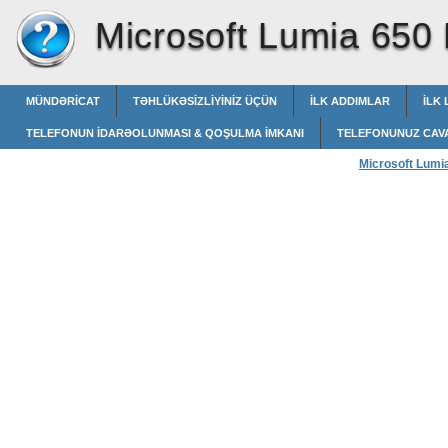
Microsoft Lumia 650
MÜNDƏRICAT
TƏHLÜKƏSIZLIYINIZ ÜÇÜN
İLK ADDIMLAR
İLK 
TELEFONUN IDARƏOLUNMASI & QOŞULMA IMKANI
TELEFONUNUZ CAV
Microsoft Lumi