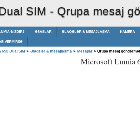
 Dual SIM -
Qrupa mesaj g
LUMIA-NIZDIR?
ƏSASLAR
ƏLAQƏLƏR & MESAJLAŞMA
KAMERA
AB VERMIRSƏ
a 650 Dual SIM
>
Əlaqələr & mesajlaşma
>
Mesajlar
>
Qrupa mesaj göndərmə
Microsoft Lumia 